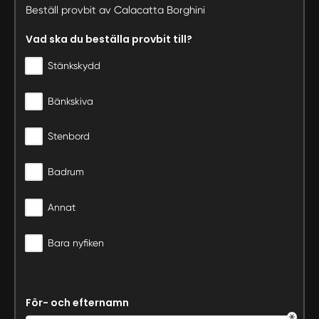
Beställ provbit av Calacatta Borghini
Vad ska du beställa provbit till?
Stänkskydd
Bänkskiva
Stenbord
Badrum
Annat
Bara nyfiken
För- och efternamn