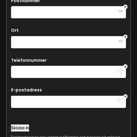
Postnummer
Ort
Telefonnummer
E-postadress
Skicka in
Fraktkostnad brukar vanligtvis tillkomma och baseras på mängd