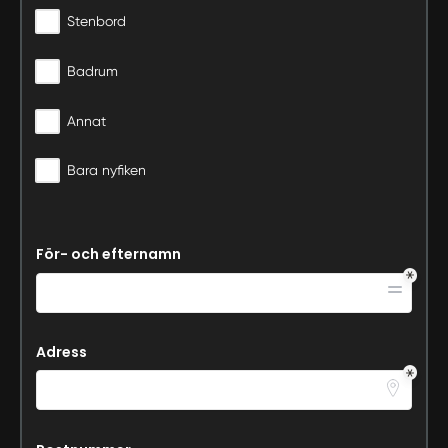
Stenbord
Badrum
Annat
Bara nyfiken
För- och efternamn
Adress