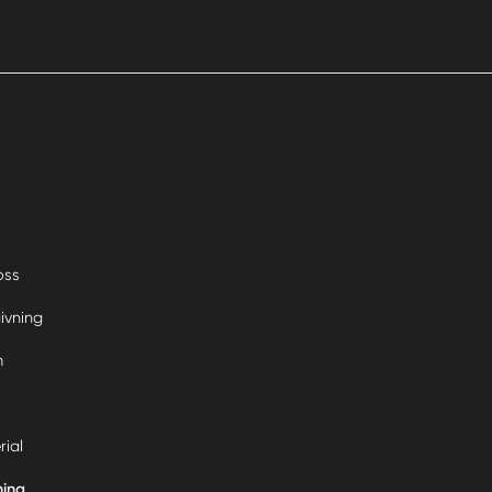
oss
ivning
m
rial
ning