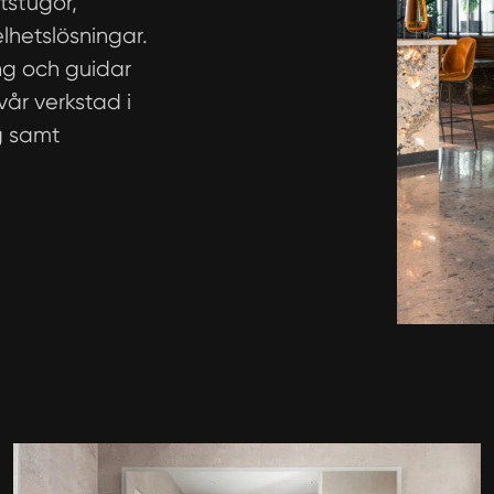
tstugor,
lhetslösningar.
ing och guidar
 vår verkstad i
g samt