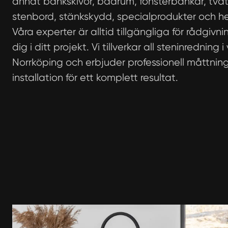
annat bänkskivor, badrum, fönsterbänkar, tvät
stenbord, stänkskydd, specialprodukter och he
Våra experter är alltid tillgängliga för rådgivn
dig i ditt projekt. Vi tillverkar all steninredning i
Norrköping och erbjuder professionell måttnin
installation för ett komplett resultat.