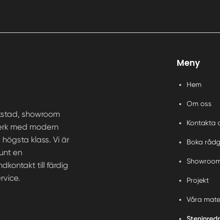
Meny
Hem
Om oss
rkstad, showroom
Kontakta 
ntverk med modern
högsta klass. Vi är
Boka rådg
runt en
Showroo
kontakt till färdig
rvice.
Projekt
Våra mate
Steninred