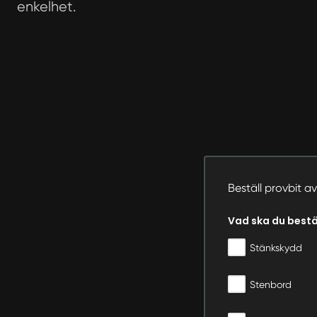
enkelhet.
Beställ provbit 
Vad ska du bestäl
Stänkskydd
Stenbord