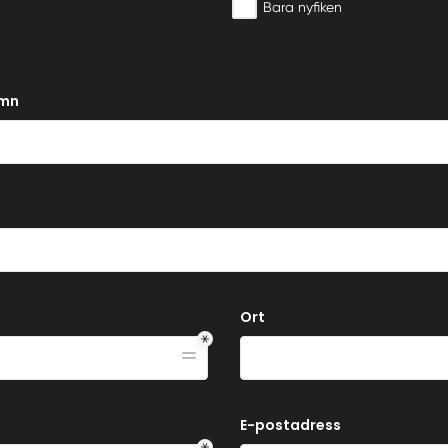
Bara nyfiken
amn
Ort
E-postadress