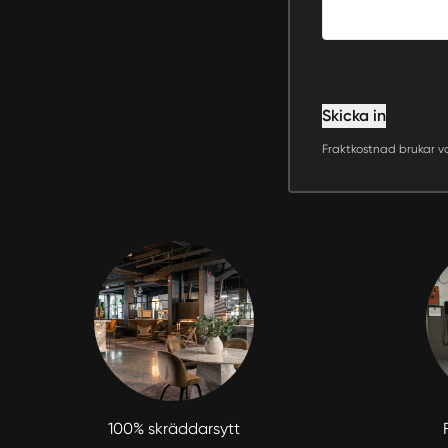
Skicka in
Fraktkostnad brukar v
100% skräddarsytt