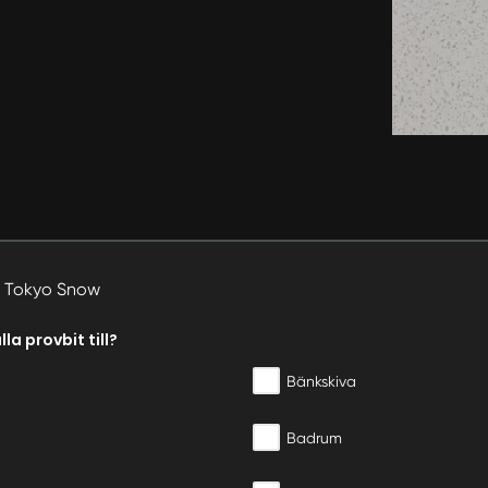
av Tokyo Snow
la provbit till?
Bänkskiva
Badrum