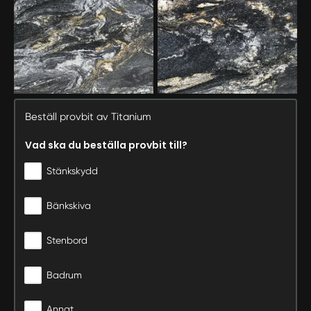
Beställ provbit av Titanium
Vad ska du beställa provbit till?
Stänkskydd
Bänkskiva
Stenbord
Badrum
Annat