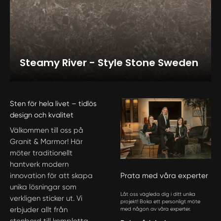
Steamy River - Style Stone Sweden
Sten för hela livet – tidlös
design och kvalitet
Välkommen till oss på
Granit & Marmor! Här
möter traditionellt
hantverk modern
innovation för att skapa
Prata med våra experter
unika lösningar som
Låt oss vägleda dig i ditt unika
verkligen sticker ut. Vi
projekt! Boka ett personligt möte
erbjuder allt från
med någon av våra experter.