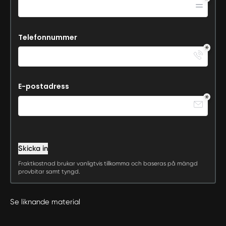
Telefonnummer
E-postadress
Skicka in
Fraktkostnad brukar vanligtvis tillkomma och baseras på mängd
provbitar samt tyngd.
Se liknande material