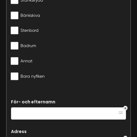
Bänkskiva
Stenbord
Badrum
Annat
Bara nyfiken
För- och efternamn
Adress