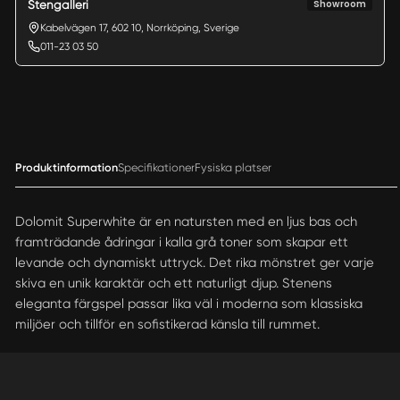
Showroom
Stengalleri
Kabelvägen 17, 602 10, Norrköping, Sverige
011-23 03 50
Produktinformation
Specifikationer
Fysiska platser
Dolomit Superwhite är en natursten med en ljus bas och
framträdande ådringar i kalla grå toner som skapar ett
levande och dynamiskt uttryck. Det rika mönstret ger varje
skiva en unik karaktär och ett naturligt djup. Stenens
eleganta färgspel passar lika väl i moderna som klassiska
miljöer och tillför en sofistikerad känsla till rummet.