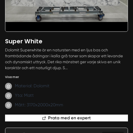
Super White
Dolomit Superwhite är en natursten med en ljus bas och
framträdande ådringar i kalla grå toner som skapar ett levande
och dynamiskt uttryck. Det rika mönstret ger varje skiva en unik
karaktär och ett naturligt djup. S...
Visa mer
Material: Dolomit
Yta: Matt
Mått: 3170x2000x20mm
Prata med en expert