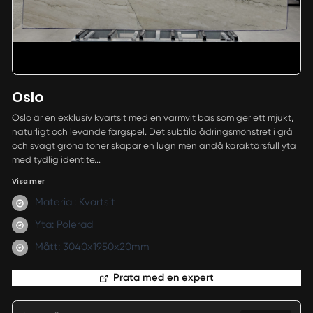
Oslo
Oslo är en exklusiv kvartsit med en varmvit bas som ger ett mjukt,
naturligt och levande färgspel. Det subtila ådringsmönstret i grå
och svagt gröna toner skapar en lugn men ändå karaktärsfull yta
med tydlig identite...
Visa mer
Material: Kvartsit
Yta: Polerad
Mått: 3040x1950x20mm
Prata med en expert