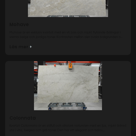
Mohave
Mohave är en exklusiv kvartsit med en vit bas och mjukt flytande ådringar i
varma beige och jordiga toner. Kontrasten mellan den svala bakgrunden o...
Läs mer
Colonnata
Kvartsit Colonnata är en stilfull och slitstark natursten med en ljus, mjukt ådrad
yta i vita, beigea och grå toner. Den har ett elegant och tidlös...