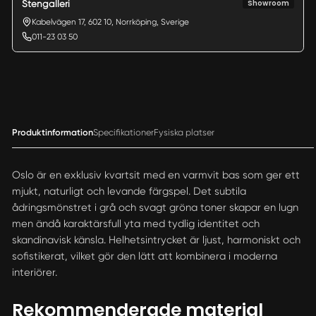
Showroom
Stengalleri
Kabelvägen 17, 602 10, Norrköping, Sverige
011-23 03 50
Produktinformation
Specifikationer
Fysiska platser
Oslo är en exklusiv kvartsit med en varmvit bas som ger ett
mjukt, naturligt och levande färgspel. Det subtila
ådringsmönstret i grå och svagt gröna toner skapar en lugn
men ändå karaktärsfull yta med tydlig identitet och
skandinavisk känsla. Helhetsintrycket är ljust, harmoniskt och
sofistikerat, vilket gör den lätt att kombinera i moderna
interiörer.
Rekommenderade material