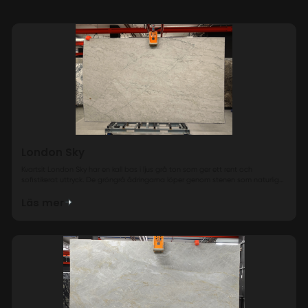
London Sky
Kvartsit London Sky har en kall bas i ljus grå ton som ger ett rent och
sofistikerat uttryck. De gröngrå ådringarna löper genom stenen som naturlig...
Läs mer