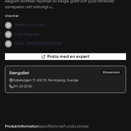
elegant skimmer. Nyanser av beige, grått och ljusa mineraler
samspelar i ett naturligt u...
Visa mer
Material: Granit
Yta: Polerad
Mått: 2980X1900X20MM
Prata med en expert
Showroom
Stengalleri
Kabelvägen 17, 602 10, Norrköping, Sverige
011-23 03 50
Produktinformation
Specifikationer
Fysiska platser