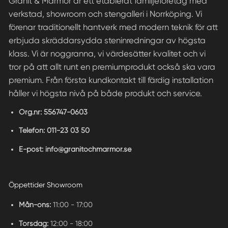
Granit & Marmor är ett etablerat familjeföretag med
verkstad, showroom och stengalleri i Norrköping. Vi
förenar traditionellt hantverk med modern teknik för att
erbjuda skräddarsydda steninredningar av högsta
klass. Vi är noggranna, vi värdesätter kvalitet och vi
tror på att allt runt en premiumprodukt också ska vara
premium. Från första kundkontakt till färdig installation
håller vi högsta nivå på både produkt och service.
Org.nr:
556747-0603
Telefon:
011-23 03 50
E-post:
info@granitochmarmor.se
Öppettider Showroom
Mån-ons:
11:00 - 17:00
Torsdag:
12:00 - 18:00