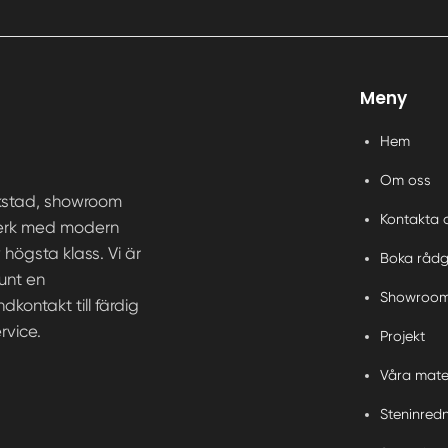
Meny
Hem
Om oss
rkstad, showroom
Kontakta 
ntverk med modern
högsta klass. Vi är
Boka rådg
runt en
Showroo
kontakt till färdig
rvice.
Projekt
Våra mate
Steninred