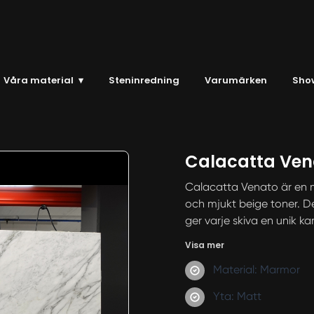
Våra material
▾
Steninredning
Varumärken
Sho
Calacatta Ven
Calacatta Venato är en m
och mjukt beige toner. D
ger varje skiva en unik kara
Visa mer
Material: Marmor
Yta: Matt