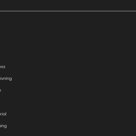
oss
ivning
m
rial
ning