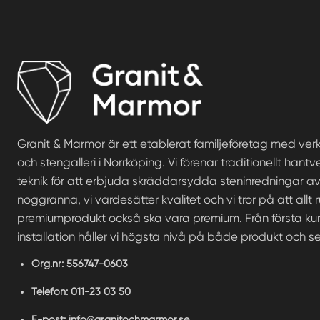
Granit & Marmor är ett etablerat familjeföretag med ve
och stengalleri i Norrköping. Vi förenar traditionellt ha
teknik för att erbjuda skräddarsydda steninredningar av 
noggranna, vi värdesätter kvalitet och vi tror på att allt 
premiumprodukt också ska vara premium. Från första kund
installation håller vi högsta nivå på både produkt och se
Org.nr:
556747-0603
Telefon:
011-23 03 50
E-post:
info@granitochmarmor.se