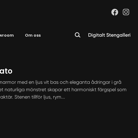
Digitalt Stengalleri
wroom
Om oss
ato
armor med en ljus vit bas och eleganta ådringar i grå
et naturliga mönstret skapar ett harmoniskt färgspel som
ktär. Stenen tillför ljus, rym...