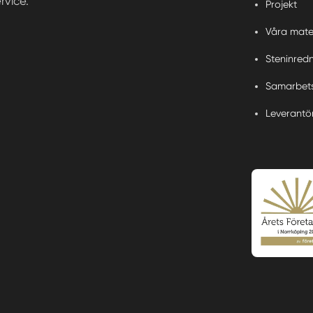
rvice.
Projekt
Våra mate
Steninred
Samarbets
Leverantö