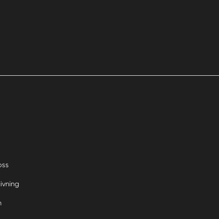
oss
ivning
m