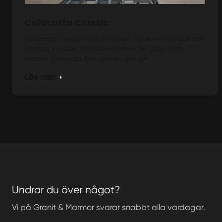
Calacatta Classic
Calacatta Classic kvartskomposit har en klar vit bas och
ett stort, klassiskt mönster inspirerat av Calacatta-
marmor. De breda ådringarna i grå ton...
Läs mer
Undrar du över något?
Vi på Granit & Marmor svarar snabbt alla vardagar.