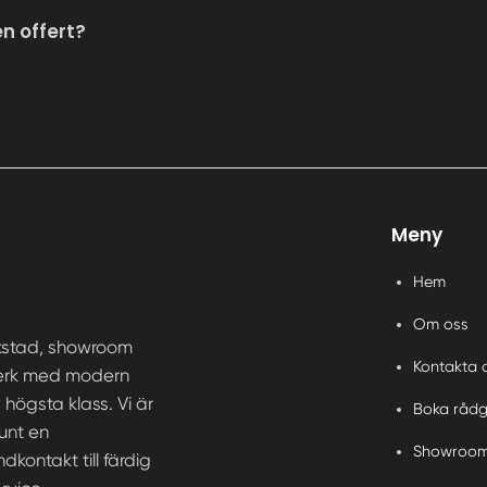
en offert?
Meny
Hem
Om oss
rkstad, showroom
Kontakta 
ntverk med modern
högsta klass. Vi är
Boka rådg
runt en
Showroo
kontakt till färdig