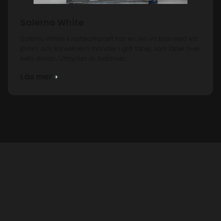
Salerno White
Salerno White kvartskomposit har en ren vit bas med ett
jämnt och konsekvent mönster i grå toner, som löper över
hela skivan. Uttrycket är balanser...
Läs mer