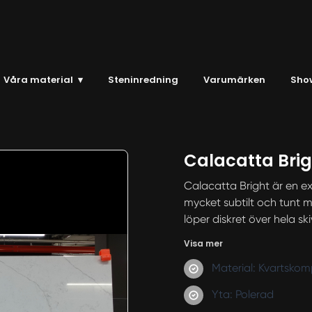
Våra material
▾
Steninredning
Varumärken
Sho
Calacatta Brig
Calacatta Bright är en ex
mycket subtilt och tunt m
löper diskret över hela sk
Visa mer
Material: Kvartskom
Yta: Polerad