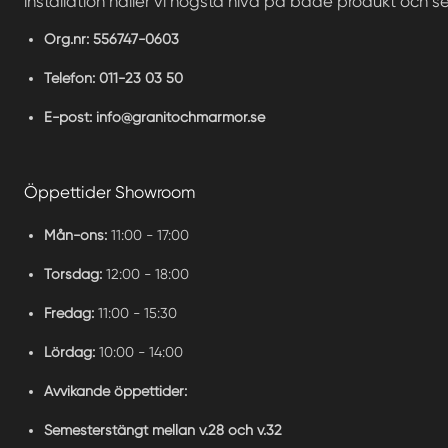
installation håller vi högsta nivå på både produkt och se
Org.nr:
556747-0603
Telefon:
011-23 03 50
E-post:
info@granitochmarmor.se
Öppettider Showroom
Mån-ons:
11:00 - 17:00
Torsdag:
12:00 - 18:00
Fredag:
11:00 - 15:30
Lördag:
10:00 - 14:00
Avvikande öppettider:
Semesterstängt mellan v.28 och v.32