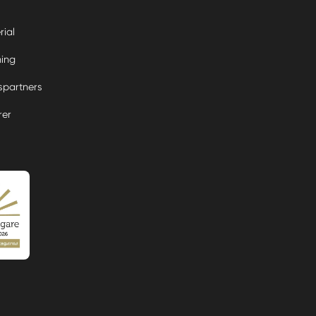
rial
ning
partners
rer