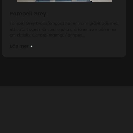
Pompeii Grey
Pompeii Grey kvartskomposit har en varm gråvit bas med
ett naturtroget mönster i mjuka grå toner, som påminner
om klassisk Carrara-marmor. Ådringen...
Läs mer