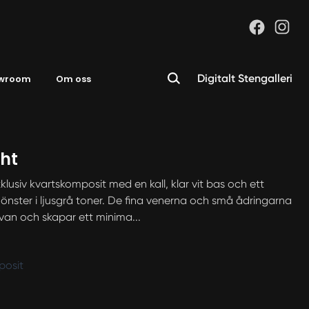
Digitalt Stengalleri
wroom
Om oss
ht
klusiv kvartskomposit med en kall, klar vit bas och ett
önster i ljusgrå toner. De fina venerna och små ådringarna
ivan och skapar ett minima...
posit