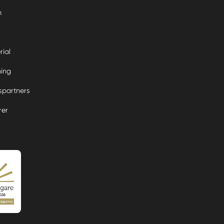
m
rial
ning
partners
rer