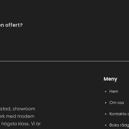
en offert?
Meny
Hem
Om oss
rkstad, showroom
Kontakta 
ntverk med modern
högsta klass. Vi är
Boka rådg