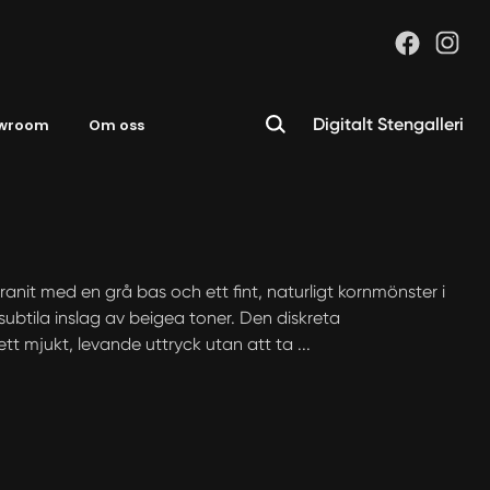
Digitalt Stengalleri
wroom
Om oss
anit med en grå bas och ett fint, naturligt kornmönster i
subtila inslag av beigea toner. Den diskreta
tt mjukt, levande uttryck utan att ta ...