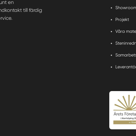
runt en
Showroo
kontakt till färdig
rvice.
Projekt
Våra mate
Steninred
Samarbets
Leverantö