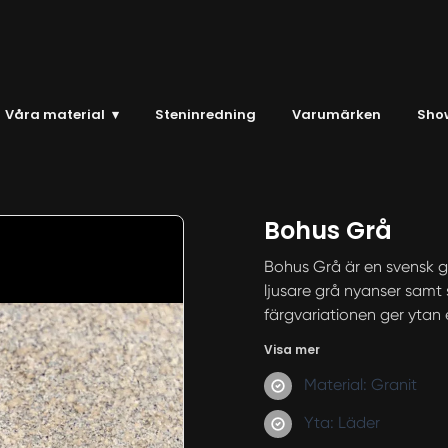
Våra material
▾
Steninredning
Varumärken
Sho
Bohus Grå
Bohus Grå är en svensk gr
ljusare grå nyanser samt 
färgvariationen ger ytan e
Visa mer
Material: Granit
Yta: Läder