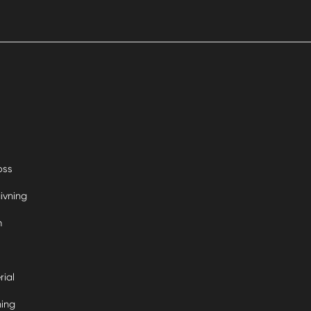
oss
ivning
m
rial
ning