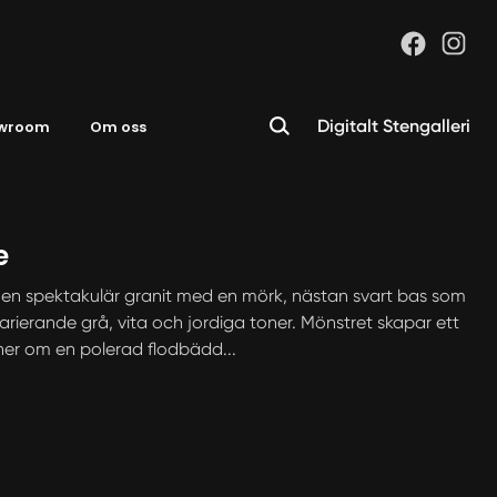
Digitalt Stengalleri
wroom
Om oss
e
 en spektakulär granit med en mörk, nästan svart bas som
varierande grå, vita och jordiga toner. Mönstret skapar ett
ner om en polerad flodbädd...