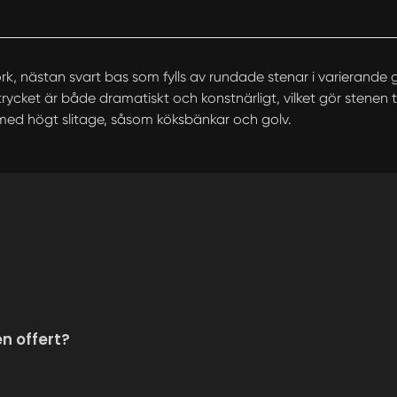
, nästan svart bas som fylls av rundade stenar i varierande gr
ket är både dramatiskt och konstnärligt, vilket gör stenen till
 med högt slitage, såsom köksbänkar och golv.
en offert?