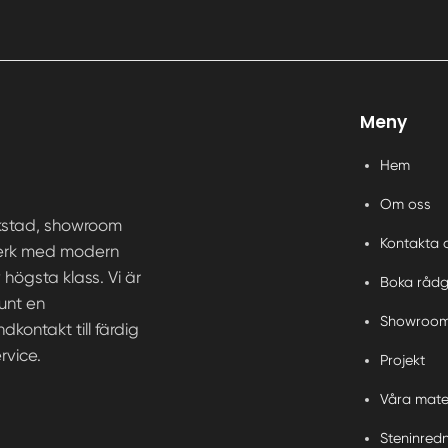
Meny
Hem
Om oss
rkstad, showroom
Kontakta 
ntverk med modern
högsta klass. Vi är
Boka rådg
runt en
Showroo
kontakt till färdig
rvice.
Projekt
Våra mate
Steninred