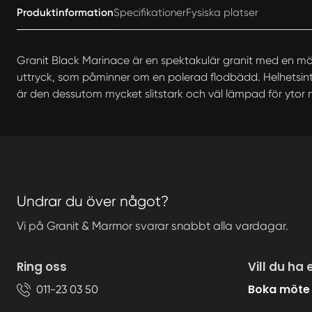
Produktinformation
Specifikationer
Fysiska platser
Granit Black Marinace är en spektakulär granit med en mörk
uttryck, som påminner om en polerad flodbädd. Helhetsintryc
är den dessutom mycket slitstark och väl lämpad för ytor
Undrar du över något?
Vi på Granit & Marmor svarar snabbt alla vardagar.
Ring oss
Vill du ha 
Boka möte
011-23 03 50