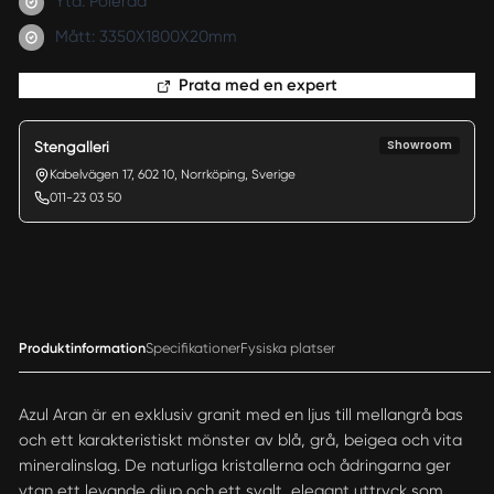
Yta: Polerad
Mått: 3350X1800X20mm
Prata med en expert
Showroom
Stengalleri
Kabelvägen 17, 602 10, Norrköping, Sverige
011-23 03 50
Produktinformation
Specifikationer
Fysiska platser
Azul Aran är en exklusiv granit med en ljus till mellangrå bas
och ett karakteristiskt mönster av blå, grå, beigea och vita
mineralinslag. De naturliga kristallerna och ådringarna ger
ytan ett levande djup och ett svalt, elegant uttryck som