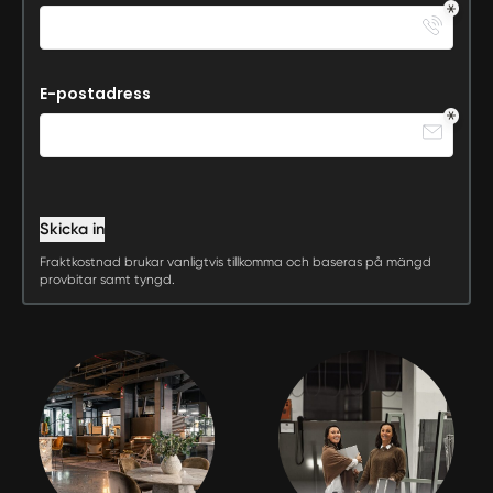
E-postadress
Skicka in
Fraktkostnad brukar vanligtvis tillkomma och baseras på mängd
provbitar samt tyngd.